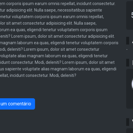
m corporis ipsum earum omnis repellat, incidunt consectetur.
ur adipisicing elit. Nulla saepe, necessitatibus sapiente
enetur voluptatem corporis ipsum earum omnis repellat,
or sit amet consectetur adipisicing elit. Nulla saepe,
orum ea quas, eligendi tenetur voluptatem corporis ipsum
eniti? Lorem ipsum, dolor sit amet consectetur adipisicing elit.
s magnam laborum ea quas, eligendi tenetur voluptatem corporis
di, deleniti? Lorem ipsum, dolor sit amet consectetur
-
te voluptate alias magnam laborum ea quas, eligendi tenetur
dunt consectetur. Modi, deleniti? Lorem ipsum, dolor sit amet
tibus sapiente voluptate alias magnam laborum ea quas, eligendi
at, incidunt consectetur. Modi, deleniti?
 um comentário