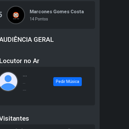
Marcones Gomes Costa
5
14 Pontos
AUDIÊNCIA GERAL
Locutor no Ar
...
Pedir Música
...
...
Visitantes