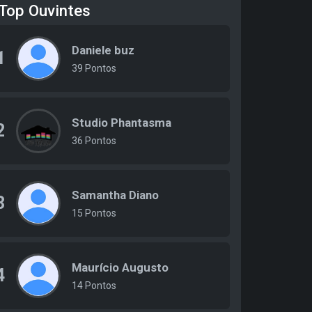
Top Ouvintes
Daniele buz
1
39 Pontos
Studio Phantasma
2
36 Pontos
Samantha Diano
3
15 Pontos
Maurício Augusto
4
14 Pontos